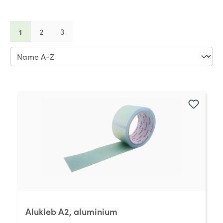
Page
Page
Page
1
2
3
Alukleb A2, aluminium