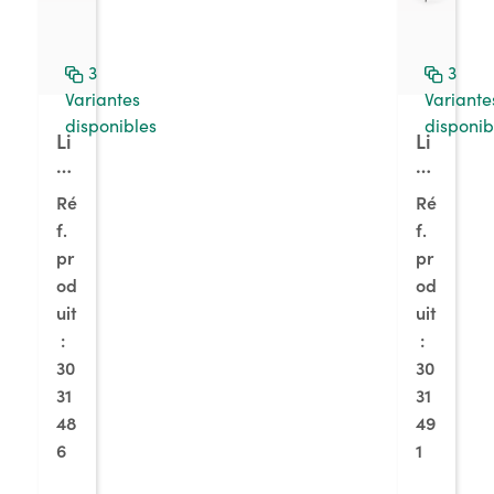
3
3
Variantes
Variante
disponibles
disponib
Li
Li
n
n
o
o
Ré
Ré
1K
1K
f.
f.
T,
M
pr
pr
ch
,
âs
od
ch
od
si
âs
uit
uit
s
si
:
:
n
s
30
30
oi
n
31
31
r
oi
48
49
m
r
6
1
at
m
,
at