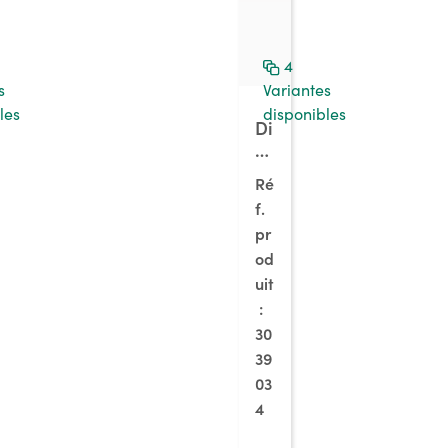
4
s
Variantes
les
disponibles
Di
a
m
Ré
1E
f.
,
pr
ch
âs
od
si
uit
s
:
n
30
oi
39
r,
03
h
4
o
us