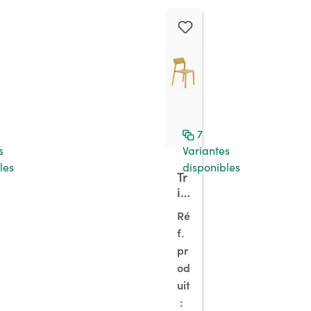
re
,
h
o
us
se
gr
is
fo
7
nc
s
Variantes
é
les
disponibles
Tr
ill
1,
Ré
se
f.
n
pr
a
p
od
e/
uit
ja
: