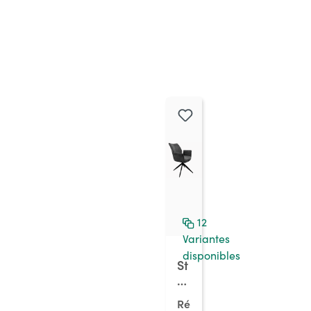
12
Variantes
disponibles
St
el
la
Ré
1A