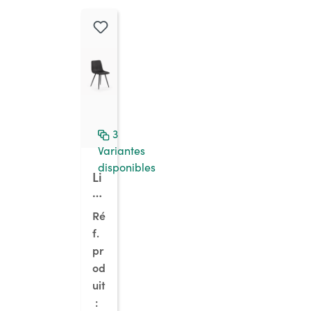
re
,
h
o
us
se
ve
rt
e
3
Variantes
disponibles
Li
n
o
Ré
1K
f.
M
pr
,
ch
od
âs
uit
si
: