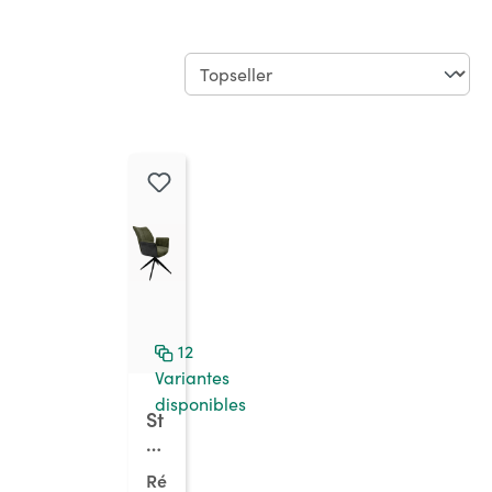
12
Variantes
disponibles
St
el
la
Ré
1A