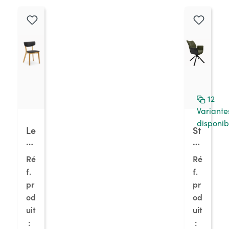
12
Variante
disponib
Le
St
a
el
1K
la
Ré
Ré
T,
1A
f.
f.
ch
S,
pr
pr
âs
ch
si
od
âs
od
s
si
uit
uit
ch
s
:
: