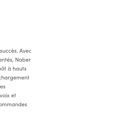
 succès. Avec
mentés, Naber
pôt à hauts
 chargement
ies
voix et
s commandes