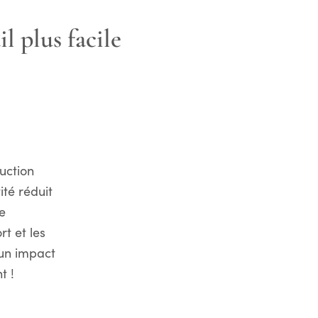
l plus facile
uction
té réduit
e
t et les
 un impact
t !