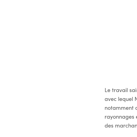
Le travail s
avec lequel N
notamment de
rayonnages et
des marchand