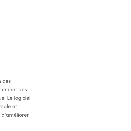
n des
acement des
. Le logiciel
imple et
 d'améliorer