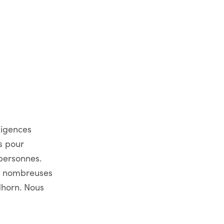
xigences
s pour
 personnes.
de nombreuses
dhorn. Nous