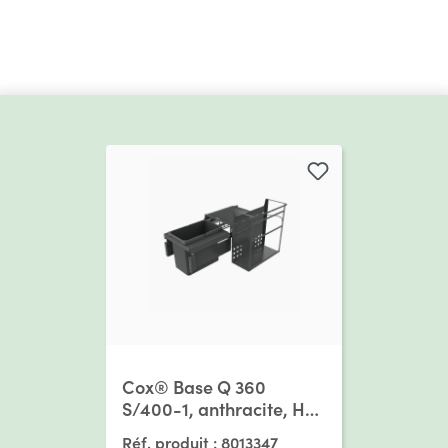
Ignorer la galerie de produits
Cox® Base Q 360
S/400-1, anthracite, H
360 mm
Réf. produit :
8013347