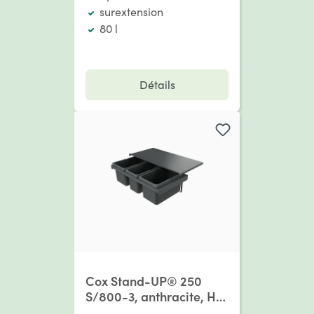
surextension
80 l
Détails
Cox Stand-UP® 250
S/800-3, anthracite, H
250 mm