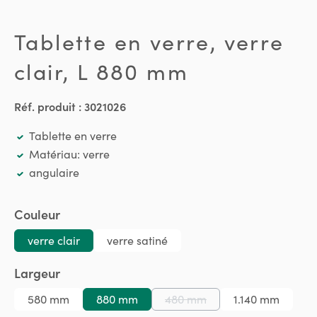
Tablette en verre, verre
clair, L 880 mm
Réf. produit :
3021026
Tablette en verre
Matériau: verre
angulaire
Sélectionnez
Couleur
verre clair
verre satiné
Sélectionnez
Largeur
580 mm
880 mm
480 mm
1.140 mm
(Cette option n'est pas disp