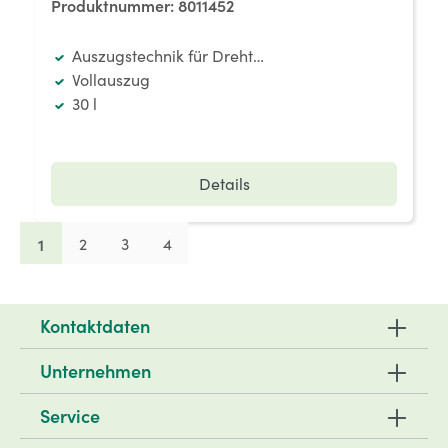
Produktnummer:
8011452
Auszugstechnik für Drehtüren
Vollauszug
30 l
Details
Seite
Seite
Seite
Seite
1
2
3
4
Kontaktdaten
Unternehmen
Service