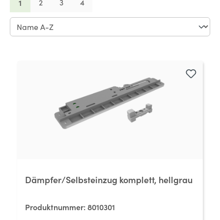
Seite
Seite
Seite
Seite
1
2
3
4
Dämpfer/Selbsteinzug komplett, hellgrau
Produktnummer:
8010301