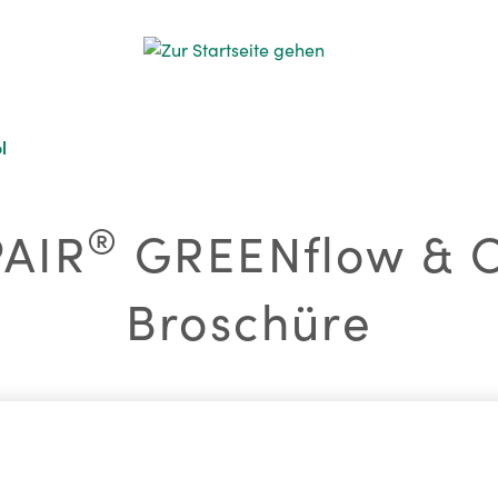
l
®
AIR
GREENflow & C
Broschüre