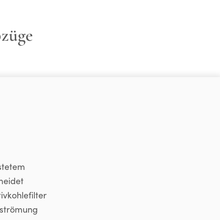
bzüge
stetem
meidet
kohlefilter
usströmung