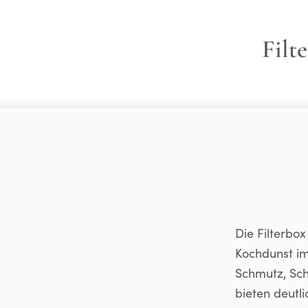
Filt
Die Filterb
Kochdunst i
Schmutz, Sc
bieten deutl