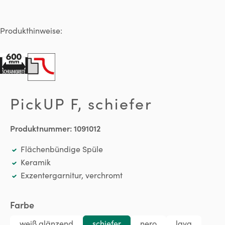
Produkthinweise:
PickUP F, schiefer
Produktnummer:
1091012
Flächenbündige Spüle
Keramik
Exzentergarnitur, verchromt
auswählen
Farbe
weiß glänzend
schiefer
nero
lava