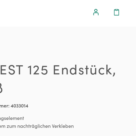
EST 125 Endstück,
ß
mer:
4033014
ngselement
em zum nachträglichen Verkleben