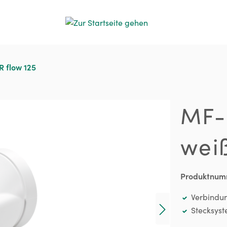
 flow 125
MF-
wei
Produktnum
Verbindu
Stecksyst