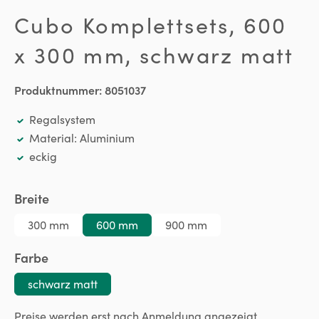
Cubo Komplettsets, 600
x 300 mm, schwarz matt
Produktnummer:
8051037
Regalsystem
Material: Aluminium
eckig
auswählen
Breite
300 mm
600 mm
900 mm
auswählen
Farbe
schwarz matt
Preise werden erst nach Anmeldung angezeigt.