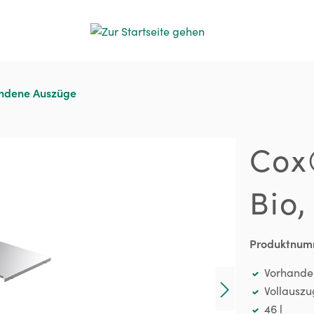
andene Auszüge
Cox
Bio,
Produktnum
Vorhande
Vollauszu
46 l