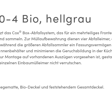
-4 Bio, hellgrau
®
zt das Cox
Box-Abfallsystem, das für ein mehrteiliges Front
n und sammeln. Zur Müllaufbewahrung dienen vier Abfalleimer,
n, während die größeren Abfallsammler ein Fassungsvermögen vo
Innenbehälter und minimieren die Geruchsbildung in der Küch
r Montage auf vorhandenen Auszügen vorgesehen ist, gestalte
einzelnen Einbaumülleimer nicht verrutschen.
nlegematte, Bio-Deckel und feststehendem Gesamtdeckel.