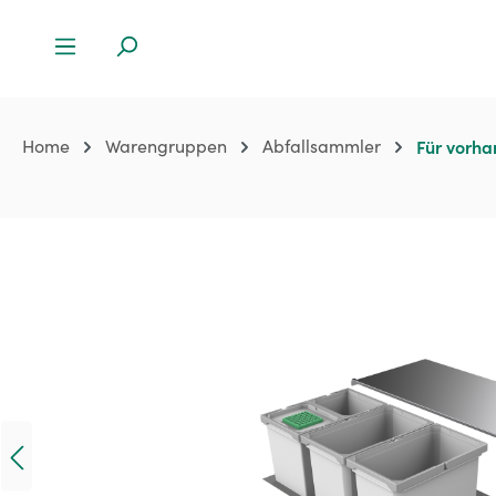
Home
Warengruppen
Abfallsammler
Für vorh
Bildergalerie überspringen