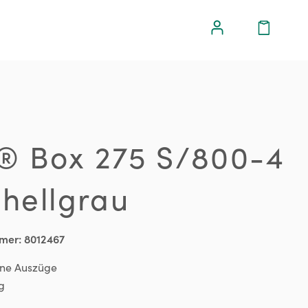
® Box 275 S/800-4
 hellgrau
mer:
8012467
ne Auszüge
g