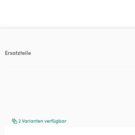
Produktgalerie überspringen
Ersatzteile
2
Varianten verfügbar