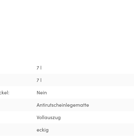
7 l
7 l
kel:
Nein
Antirutscheinlegematte
Vollauszug
eckig