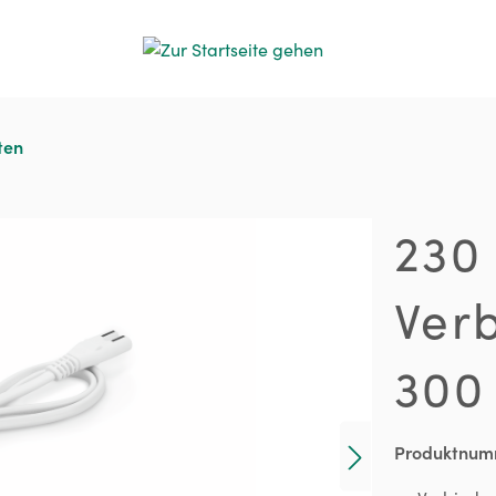
ten
230 
Verb
300
Produktnum