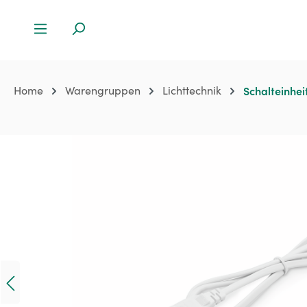
Home
Warengruppen
Lichttechnik
Schalteinhei
Bildergalerie überspringen