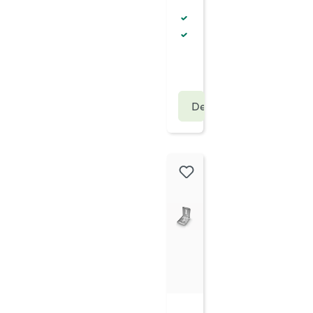
dingsmateriaal
Verbindingsmateriaal
al: verzinkt staal
Materiaal: verzinkt staa
Details