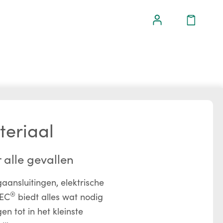
eriaal
 alle gevallen
ngaansluitingen, elektrische
®
TEC
biedt alles wat nodig
en tot in het kleinste