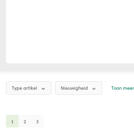
Type artikel
Nieuwigheid
Toon meer 
Pagina
Pagina
Pagina
1
2
3