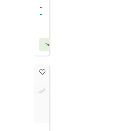
Verbindingsmateriaal
l
Materiaal: verzinkt staal
Details