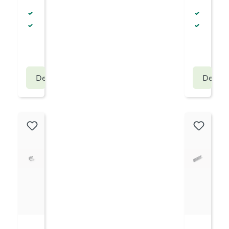
Verbindingsmateriaal
Verbin
Materiaal: verzinkt staal
Materia
Details
Details