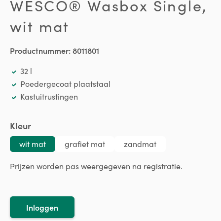
WESCO® Wasbox Single,
wit mat
Productnummer:
8011801
32 l
Poedergecoat plaatstaal
Kastuitrustingen
Selecteer
Kleur
wit mat
grafiet mat
zandmat
Prijzen worden pas weergegeven na registratie.
Inloggen