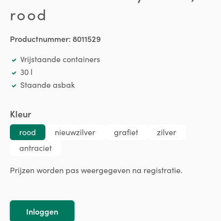
rood
Productnummer:
8011529
Vrijstaande containers
30 l
Staande asbak
Selecteer
Kleur
rood
nieuwzilver
grafiet
zilver
antraciet
Prijzen worden pas weergegeven na registratie.
Inloggen