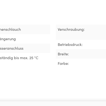
nenschlauch
Verschraubung:
längerung
Betriebsdruck:
asseranschluss
Breite:
tändig bis max. 25 °C
Farbe: