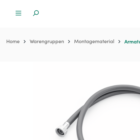
Home
Warengruppen
Montagematerial
Armat
Bildergalerie überspringen