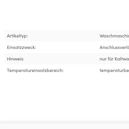
Artikeltyp:
Waschmaschi
Einsatzzweck:
Anschlussver
Hinweis:
nur für Kaltw
Temperatureinsatzbereich:
temperaturbes