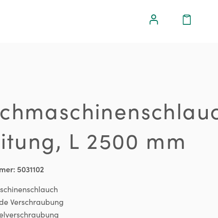
chmaschinenschlau
eitung, L 2500 mm
mer:
5031102
chinenschlauch
de Verschraubung
elverschraubung