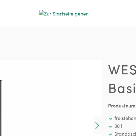
WES
Basi
Produktnum
freistehe
30 l
Standasc