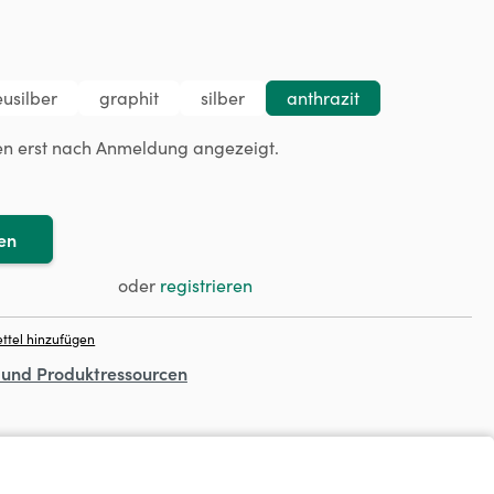
ählen
usilber
graphit
silber
anthrazit
en erst nach Anmeldung angezeigt.
en
oder
registrieren
ttel hinzufügen
- und Produktressourcen