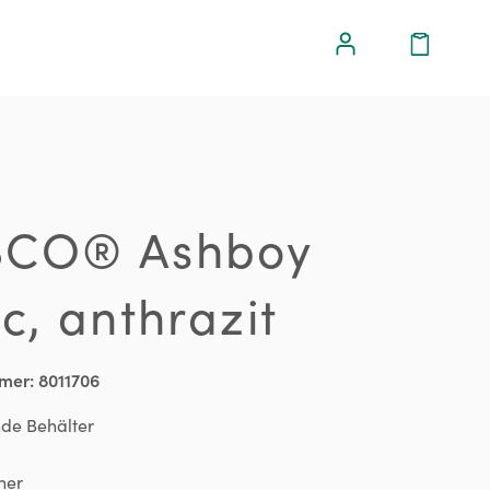
CO® Ashboy
c, anthrazit
mer:
8011706
nde Behälter
her