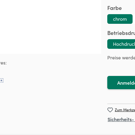
ausw
Farbe
chrom
Betriebsdr
Hochdruc
Preise werd
es:
Anmeld
Zum Merkze
Sicherheits