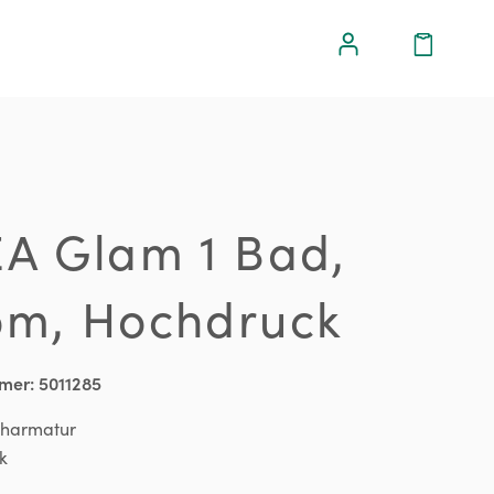
EA Glam 1 Bad,
om, Hochdruck
mer:
5011285
charmatur
k