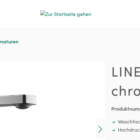
rmaturen
LIN
chr
Produktnum
Waschtis
Hochdruc