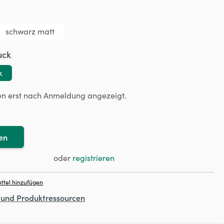
ählen
schwarz matt
auswählen
uck
k
en erst nach Anmeldung angezeigt.
en
oder
registrieren
ttel hinzufügen
- und Produktressourcen